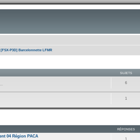
[FSX-P3D] Barcelonnette LFMR
SUJETS
6
..
1
RÉPONSES
ment 04 Région PACA
1