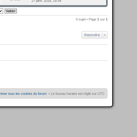
27 janv. 2018, 19:39
e
i
o
d
e
n
e
r
s
r
m
u
n
e
l
i
0 sujet • Page
1
sur
1
s
t
e
s
e
r
a
r
m
g
l
e
Atteindre
e
e
s
d
s
e
a
r
g
n
e
i
e
r
m
e
s
s
a
g
e
imer tous les cookies du forum
Le fuseau horaire est réglé sur
UTC