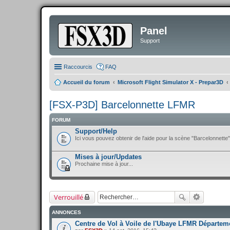
Panel
Support
Raccourcis
FAQ
Accueil du forum
Microsoft Flight Simulator X - Prepar3D
[FSX-P3D] Barcelonnette LFMR
FORUM
Support/Help
Ici vous pouvez obtenir de l'aide pour la scène "Barcelonnette".
Mises à jour/Updates
Prochaine mise à jour...
Verrouillé
ANNONCES
Centre de Vol à Voile de l'Ubaye LFMR Départe