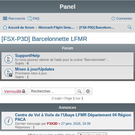
Panel
Raccourcis
FAQ
Connexion
Accueil du forum
Microsoft Flight Simulator X - Prepar3D
[FSX-P3D] Barcelonnette LFMR
ec
[FSX-P3D] Barcelonnette LFMR
her
Forum
ch
Support/Help
er
Ici vous pouvez obtenir de l'aide pour la scène "Barcelonnette"...
Sujets :
6
Mises à jour/Updates
Prochaine mise à jour...
Sujets :
1
Verrouillé
0 sujet • Page
1
sur
1
Annonces
Centre de Vol à Voile de l'Ubaye LFMR Département 04 Région
PACA
Dernier message par
FSX3D
«
27 janv. 2018, 19:39
Réponses :
1
Afficher les sujets publiés depuis :