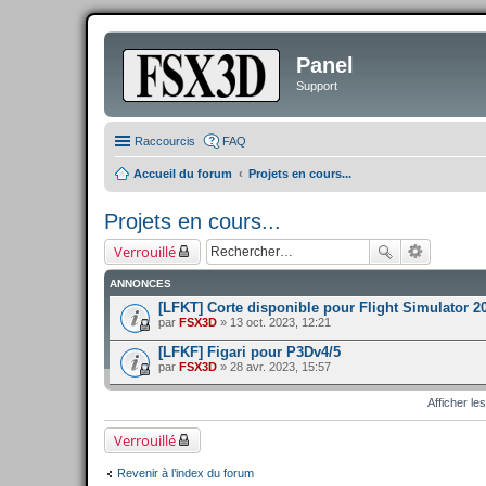
Panel
Support
Raccourcis
FAQ
Accueil du forum
Projets en cours...
Projets en cours...
Verrouillé
ANNONCES
[LFKT] Corte disponible pour Flight Simulator 
par
FSX3D
» 13 oct. 2023, 12:21
[LFKF] Figari pour P3Dv4/5
par
FSX3D
» 28 avr. 2023, 15:57
Afficher le
Verrouillé
Revenir à l’index du forum