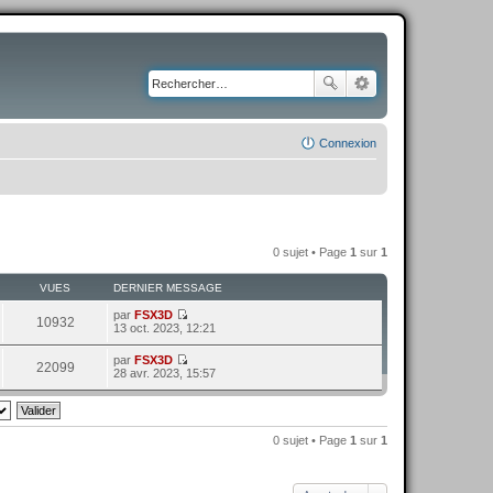
Connexion
0 sujet • Page
1
sur
1
VUES
DERNIER MESSAGE
par
FSX3D
10932
C
13 oct. 2023, 12:21
o
n
par
FSX3D
s
22099
C
28 avr. 2023, 15:57
u
o
l
n
t
s
e
u
r
l
0 sujet • Page
1
sur
1
l
t
e
e
d
r
e
l