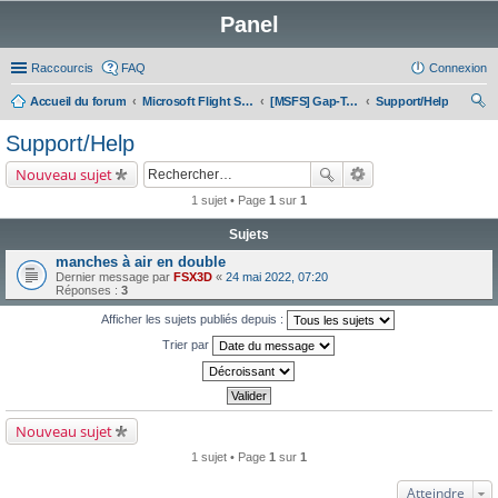
Panel
Raccourcis
FAQ
Connexion
Accueil du forum
Microsoft Flight Simulator 2020/2024
[MSFS] Gap-Tallard LFNA
Support/Help
ec
Support/Help
her
Nouveau sujet
ch
1 sujet • Page
1
sur
1
er
Sujets
manches à air en double
Dernier message par
FSX3D
«
24 mai 2022, 07:20
Réponses :
3
Afficher les sujets publiés depuis :
Trier par
Nouveau sujet
1 sujet • Page
1
sur
1
Atteindre