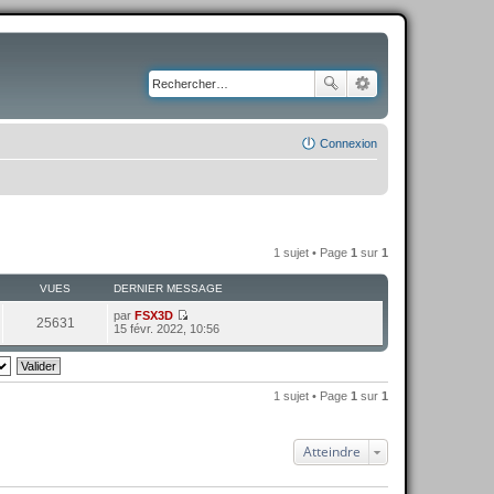
Connexion
1 sujet • Page
1
sur
1
VUES
DERNIER MESSAGE
par
FSX3D
25631
C
15 févr. 2022, 10:56
o
n
s
u
l
1 sujet • Page
1
sur
1
t
e
r
l
Atteindre
e
d
e