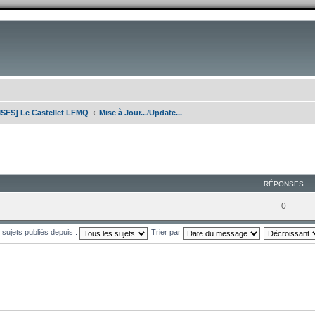
SFS] Le Castellet LFMQ
Mise à Jour.../Update...
RÉPONSES
0
s sujets publiés depuis :
Trier par