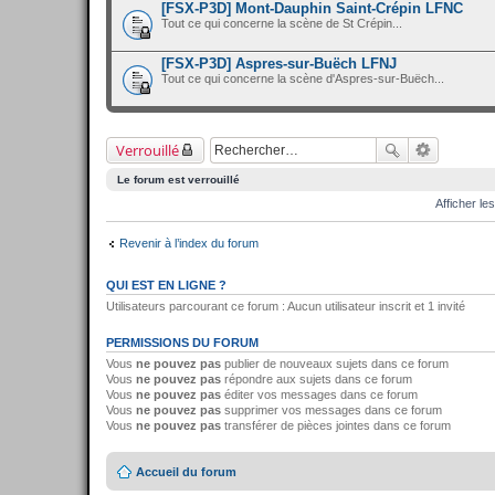
[FSX-P3D] Mont-Dauphin Saint-Crépin LFNC
Tout ce qui concerne la scène de St Crépin...
[FSX-P3D] Aspres-sur-Buëch LFNJ
Tout ce qui concerne la scène d'Aspres-sur-Buëch...
Verrouillé
Le forum est verrouillé
Afficher le
Revenir à l’index du forum
QUI EST EN LIGNE ?
Utilisateurs parcourant ce forum : Aucun utilisateur inscrit et 1 invité
PERMISSIONS DU FORUM
Vous
ne pouvez pas
publier de nouveaux sujets dans ce forum
Vous
ne pouvez pas
répondre aux sujets dans ce forum
Vous
ne pouvez pas
éditer vos messages dans ce forum
Vous
ne pouvez pas
supprimer vos messages dans ce forum
Vous
ne pouvez pas
transférer de pièces jointes dans ce forum
Accueil du forum