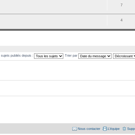
7
4
s sujets publiés depuis :
Trier par
Nous contacter
L’équipe
Suppr