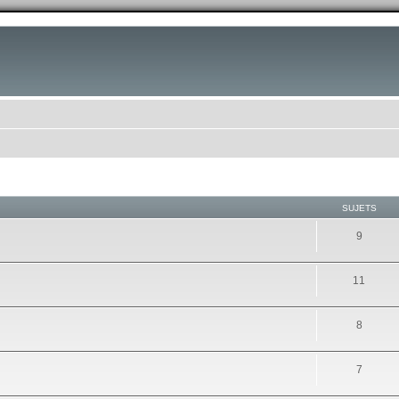
SUJETS
9
11
8
7