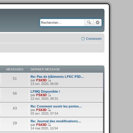
Connexion
MESSAGES
DERNIER MESSAGE
Re: Pas de bâtiments LFKC P3D…
51
par
FSX3D
C
13 oct. 2020, 06:00
o
n
LFMQ Disponible !
56
s
par
FSX3D
u
C
12 oct. 2020, 08:31
l
o
t
n
Re: Comment ouvrir les portes…
43
e
s
par
FSX3D
r
u
C
03 avr. 2020, 07:54
l
l
o
e
t
n
Re: Journal des modifications…
d
29
e
s
par
FSX3D
e
r
u
C
14 mai 2020, 10:54
r
l
l
o
n